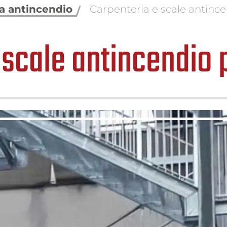
za antincendio
Carpenteria e scale antinc
 scale antincendio