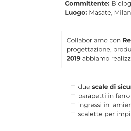
Committente:
Biologi
Luogo:
Masate, Mila
Collaboriamo con
Re
progettazione, produz
2019
abbiamo realizz
due
scale di sic
parapetti in ferr
ingressi in lamier
scalette per impi