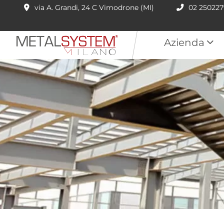
via A. Grandi, 24 C Vimodrone (MI)
02 25022
Azienda