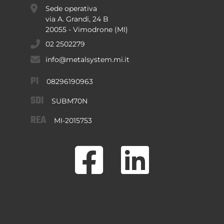
Sede operativa
via A. Grandi, 24 B
20055 - Vimodrone (MI)
02 2502279
info@metalsystem.mi.it
PI
08296190963
SDI
SUBM70N
REA
MI-2015753