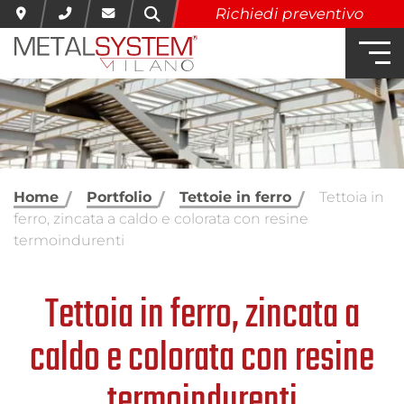
Richiedi preventivo
Home
Portfolio
Tettoie in ferro
Tettoia in
ferro, zincata a caldo e colorata con resine
termoindurenti
Tettoia in ferro, zincata a
caldo e colorata con resine
termoindurenti